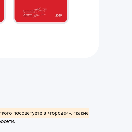
«кого посоветуете в <городе>», «какие
осети.