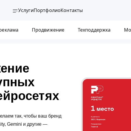
Услуги
Портфолио
Контакты
 реклама
Продвижение
Техподдержка
Мо
ение
упных
ейросетях
елаем так, чтобы ваш бренд
ty, Gemini и другие —