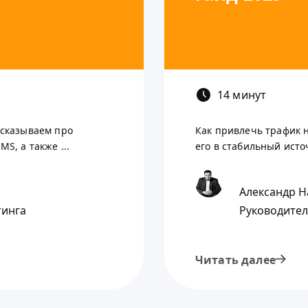
14 минут
ссказываем про
Как привлечь трафик 
S, а также ...
его в стабильный источ
Александр Н
тинга
Руководител
Читать далее