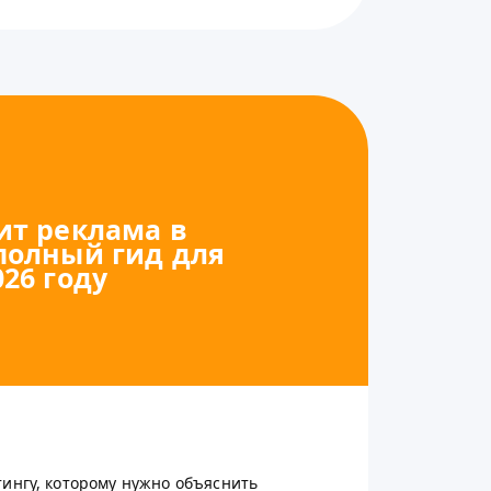
ит реклама в
полный гид для
026 году
тингу, которому нужно объяснить