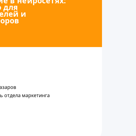
е в нейросетях:
 для
елей и
оров
азаров
ь отдела маркетинга