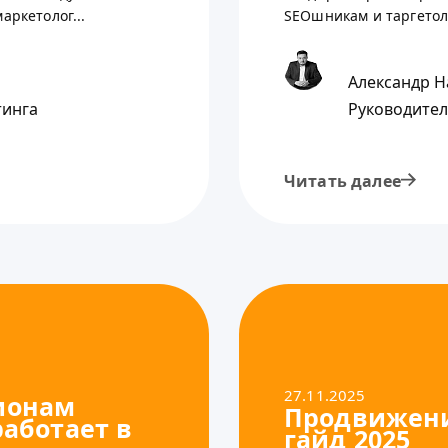
аркетолог...
SEOшникам и таргетоло
Александр Н
тинга
Руководител
Читать далее
27.11.2025
ионам
Продвижени
работает в
гайд 2025