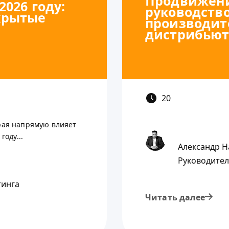
Продвижени
2026 году:
руководство
крытые
производит
дистрибьют
20
орая напрямую влияет
году...
Александр Н
Руководител
тинга
Читать далее