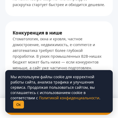
раскрутка стартует быстрее и обходится дешевле.
Конкуренция в нише
Стоматология, окна и кровля, частное
домостроение, недвижимость, e-commerce и
автотематика требуют более глубокой
проработки. В узких промышленных B2B-нишах
бюджет может быть ниже — если конкурентов
меньше, а сайт уже частично подготовлен.
Мы используем файлы cookie для корректной
работы сайта, анализа трафика и улучшения
сервиса. Продолжая пользоваться сайтом, вы
соглашаетесь с использованием cookie в
География продвижения
соответствии с
Политикой конфиденциальности
.
Локальная задача по миллионнику, охват районов
Ок
Получить бесплатный аудит
области и транссибирского коридора, выход на
федеральный B2B-спрос или приграничный