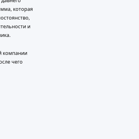
 давнего
амма, которая
остоянство,
ятельности и
ика.
й компании
осле чего