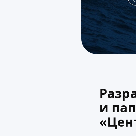
Разр
и па
«Цен