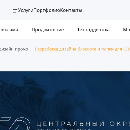
Услуги
Портфолио
Контакты
 реклама
Продвижение
Техподдержка
Мо
дизайн промо
Разработка дизайна блокнота и папки для Ю