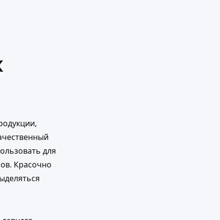
К
родукции,
качественный
ользовать для
ров. Красочно
выделяться