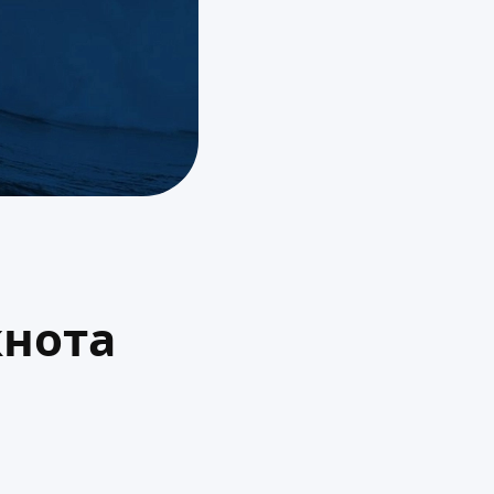
кнота