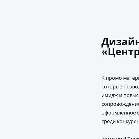
Дизайн
«Центр
К промо матери
которые позво
имидж и повыс
сопровождения 
оформленное б
среди конкурен