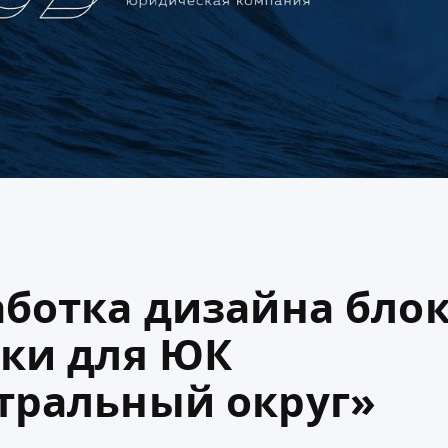
аботка дизайна бло
пки для ЮК
тральный округ»