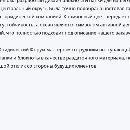
-B был разработан дизайн блокнота и папки для нашего
Центральный округ». Была точно подобрана цветовая г
 с юридической компанией. Коричневый цвет передает п
 устойчивость, а океан является символом активной де
й, что полностью подходит под описание нашего заказч
Юридический Форум мастеров» сотрудники выступающе
апки и блокноты в качестве раздаточного материала, п
шой отклик со стороны будущих клиентов