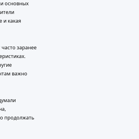
 и основных
вители
 и какая
 часто заранее
еристиках.
ругие
нтам важно
думали
на,
но продолжать