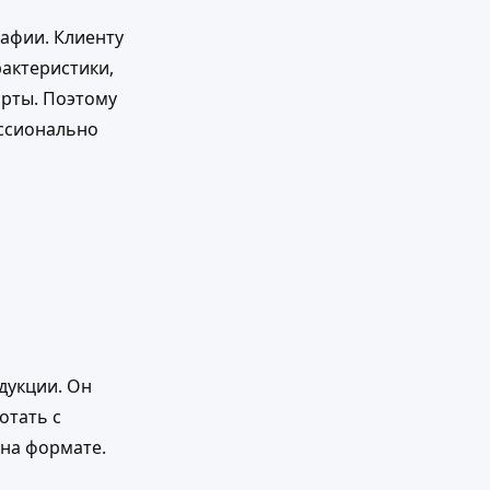
рафии. Клиенту
рактеристики,
арты. Поэтому
ессионально
дукции. Он
отать с
на формате.