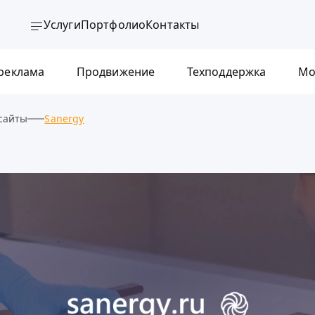
Услуги
Портфолио
Контакты
 реклама
Продвижение
Техподдержка
Мо
сайты
Sanergy