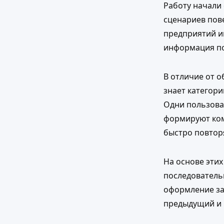
Работу начали 
сценариев пов
предприятий и
информация по
В отличие от 
знает категори
Одни пользова
формируют ком
быстро повтор
На основе этих
последовательн
оформление за
предыдущий и 