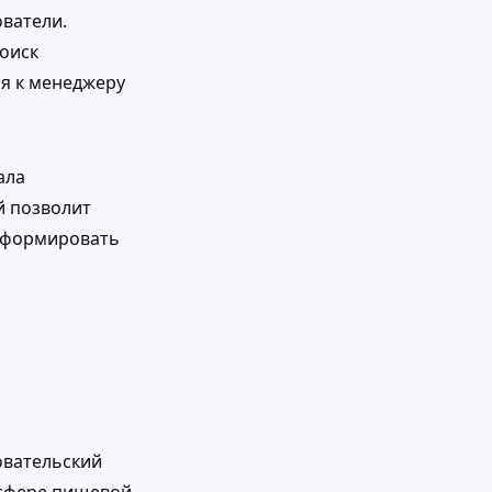
ватели.
поиск
ся к менеджеру
ала
й позволит
 сформировать
овательский