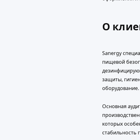
О клие
Sanergy специ
пищевой безоп
дезинфицирующ
защиты, гигие
оборудование.
Основная ауди
производствен
которых особе
стабильность п