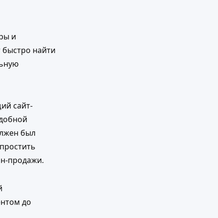
ры и
т быстро найти
льную
ий сайт-
удобной
олжен был
упростить
йн-продажи.
й
ентом до