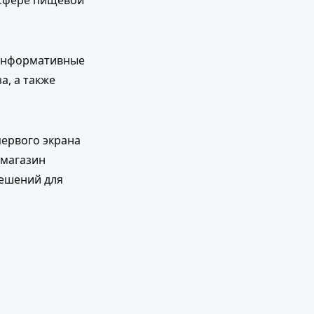
 сфере пищевой
 информативные
а, а также
ервого экрана
 магазин
решений для