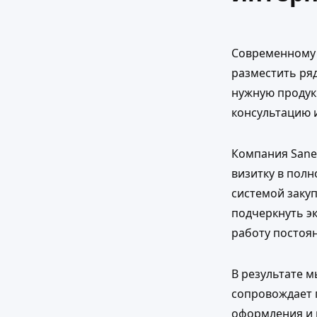
Современному 
разместить ря
нужную продук
консультацию 
Компания Sane
визитку в пол
системой заку
подчеркнуть э
работу постоя
В результате м
сопровождает 
оформления и 