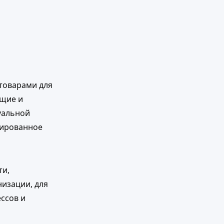
товарами для
ющие и
уальной
зированное
ти,
изации, для
ссов и