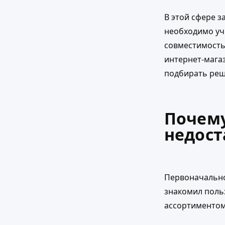
В этой сфере з
необходимо учи
совместимость
интернет-мага
подбирать реш
Почему
недост
Первоначально
знакомил поль
ассортиментом