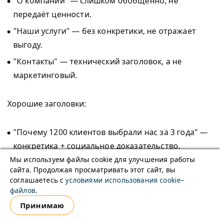
"О компании" — слишком обобщённо, не
передаёт ценности.
"Наши услуги" — без конкретики, не отражает
выгоду.
"Контакты" — технический заголовок, а не
маркетинговый.
Хорошие заголовки:
"Почему 1200 клиентов выбрали нас за 3 года" —
конкретика + социальное доказательство.
Мы используем файлы cookie для улучшения работы
"Что входит в услугу: от диагностики до гарантии"
сайта. Продолжая просматривать этот сайт, вы
— структурирует блок, вызывает доверие.
соглашаетесь с
условиями использования cookie–
файлов
.
"Свяжитесь с нами — ответим за 15 минут" —
Принимаю
усиленный призыв к действию, ориентирован на