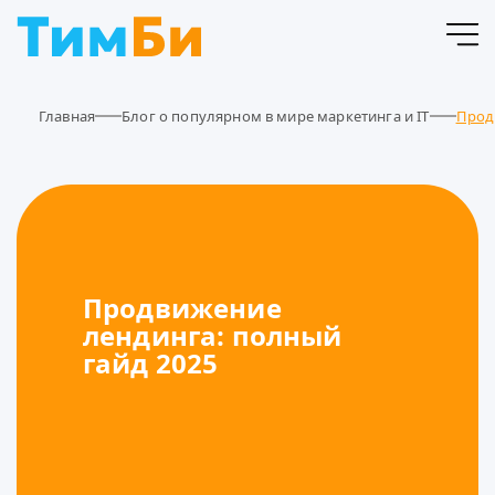
Главная
Блог о популярном в мире маркетинга и IT
Прод
Продвижение
лендинга: полный
гайд 2025