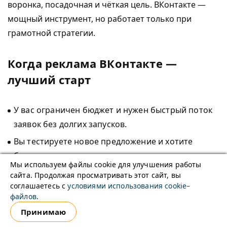
воронка, посадочная и чёткая цель. ВКонтакте —
мощный инструмент, но работает только при
грамотной стратегии.
Когда реклама ВКонтакте —
лучший старт
У вас ограничен бюджет и нужен быстрый поток
заявок без долгих запусков.
Вы тестируете новое предложение и хотите
быстро понять отклик рынка.
Мы используем файлы cookie для улучшения работы
Вам важно выстроить контролируемую воронку с
сайта. Продолжая просматривать этот сайт, вы
соглашаетесь с
условиями использования cookie–
прогнозируемой стоимостью лида (CPL).
файлов
.
Принимаю
Когда лучше выбрать другие