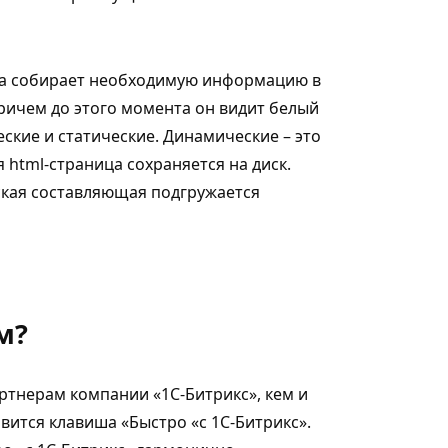
она собирает необходимую информацию в
ричем до этого момента он видит белый
кие и статические. Динамические – это
 html-страница сохраняется на диск.
еская составляющая подгружается
м?
артнерам компании «1С-Битрикс», кем и
вится клавиша «Быстро «с 1С-Битрикс».