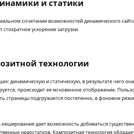
инамики и статики
имальном сочетании возможностей динамического сайта
т стократное ускорение загрузки.
озитной технологии
их: динамическую и статическую, в результате чего он
руется, происходит ее мгновенное отображение. Пользо
ь страницы подгружается постепенно, в фоновом режим
кеширования дает возможность добиваться существенно
ственных недостатков. Композитная технология облада